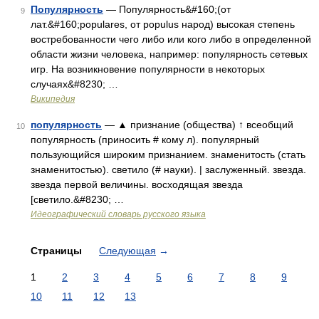
Популярность
— Популярность&#160;(от
9
лат.&#160;populares, от populus народ) высокая степень
востребованности чего либо или кого либо в определенной
области жизни человека, например: популярность сетевых
игр. На возникновение популярности в некоторых
случаях&#8230; …
Википедия
популярность
— ▲ признание (общества) ↑ всеобщий
10
популярность (приносить # кому л). популярный
пользующийся широким признанием. знаменитость (стать
знаменитостью). светило (# науки). | заслуженный. звезда.
звезда первой величины. восходящая звезда
[светило.&#8230; …
Идеографический словарь русского языка
Страницы
Следующая
→
1
2
3
4
5
6
7
8
9
10
11
12
13