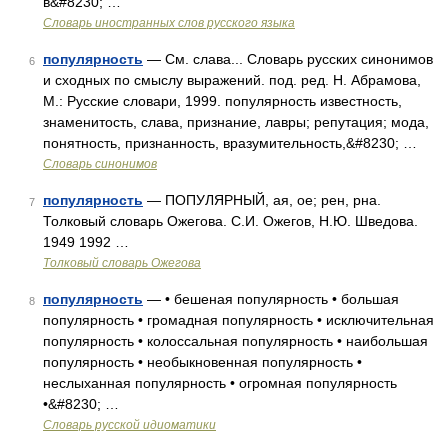
в&#8230; …
Словарь иностранных слов русского языка
популярность
— См. слава... Словарь русских синонимов
6
и сходных по смыслу выражений. под. ред. Н. Абрамова,
М.: Русские словари, 1999. популярность известность,
знаменитость, слава, признание, лавры; репутация; мода,
понятность, признанность, вразумительность,&#8230; …
Словарь синонимов
популярность
— ПОПУЛЯРНЫЙ, ая, ое; рен, рна.
7
Толковый словарь Ожегова. С.И. Ожегов, Н.Ю. Шведова.
1949 1992 …
Толковый словарь Ожегова
популярность
— • бешеная популярность • большая
8
популярность • громадная популярность • исключительная
популярность • колоссальная популярность • наибольшая
популярность • необыкновенная популярность •
неслыханная популярность • огромная популярность
•&#8230; …
Словарь русской идиоматики