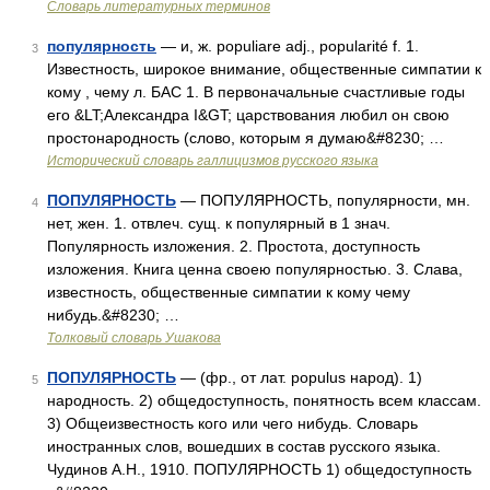
Словарь литературных терминов
популярность
— и, ж. populiare adj., popularité f. 1.
3
Известность, широкое внимание, общественные симпатии к
кому , чему л. БАС 1. В первоначальные счастливые годы
его &LT;Александра I&GT; царствования любил он свою
простонародность (слово, которым я думаю&#8230; …
Исторический словарь галлицизмов русского языка
ПОПУЛЯРНОСТЬ
— ПОПУЛЯРНОСТЬ, популярности, мн.
4
нет, жен. 1. отвлеч. сущ. к популярный в 1 знач.
Популярность изложения. 2. Простота, доступность
изложения. Книга ценна своею популярностью. 3. Слава,
известность, общественные симпатии к кому чему
нибудь.&#8230; …
Толковый словарь Ушакова
ПОПУЛЯРНОСТЬ
— (фр., от лат. populus народ). 1)
5
народность. 2) общедоступность, понятность всем классам.
3) Общеизвестность кого или чего нибудь. Словарь
иностранных слов, вошедших в состав русского языка.
Чудинов А.Н., 1910. ПОПУЛЯРНОСТЬ 1) общедоступность